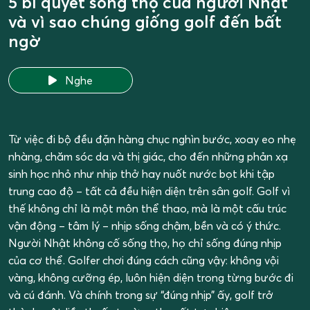
5 bí quyết sống thọ của người Nhật
và vì sao chúng giống golf đến bất
ngờ
Nghe
Từ việc đi bộ đều đặn hàng chục nghìn bước, xoay eo nhẹ
nhàng, chăm sóc da và thị giác, cho đến những phản xạ
sinh học nhỏ như nhịp thở hay nuốt nước bọt khi tập
trung cao độ – tất cả đều hiện diện trên sân golf. Golf vì
thế không chỉ là một môn thể thao, mà là một cấu trúc
vận động – tâm lý – nhịp sống chậm, bền và có ý thức.
Người Nhật không cố sống thọ, họ chỉ sống đúng nhịp
của cơ thể. Golfer chơi đúng cách cũng vậy: không vội
vàng, không cưỡng ép, luôn hiện diện trong từng bước đi
và cú đánh. Và chính trong sự “đúng nhịp” ấy, golf trở